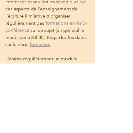
intéressés et veulent en savoir plus sur 
ces aspects de l'enseignement de 
l'écriture il m'arrive d'organiser 
régulièrement des 
formations en visio-
conférence
 sur ce sujet (en général le 
mardi soir à 20h30). Regardez les dates 
sur la page 
formation
. 
J'anime régulièrement un module 
spécifiquement consacré à la 
formation des lettres, mais furetez il y a 
plein d'autres modules de formation 
sur l'enseignement de l'écriture. 
Pour les enseignants