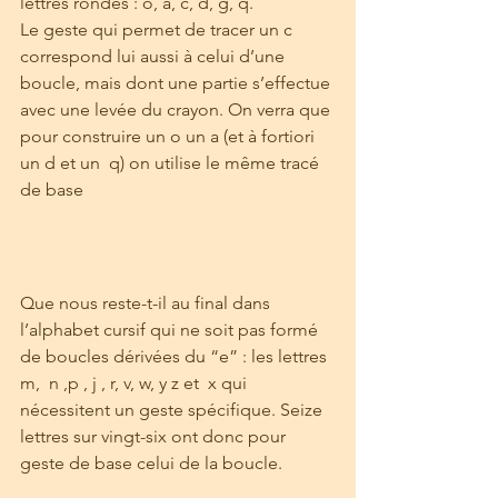
lettres rondes : o, a, c, d, g, q.
Le geste qui permet de tracer un c 
correspond lui aussi à celui d’une 
boucle, mais dont une partie s’effectue 
avec une levée du crayon. On verra que 
pour construire un o un a (et à fortiori 
un d et un  q) on utilise le même tracé 
de base
Que nous reste-t-il au final dans 
l’alphabet cursif qui ne soit pas formé 
de boucles dérivées du “e” : les lettres  
m,  n ,p , j , r, v, w, y z et  x qui 
nécessitent un geste spécifique. Seize 
lettres sur vingt-six ont donc pour 
geste de base celui de la boucle.