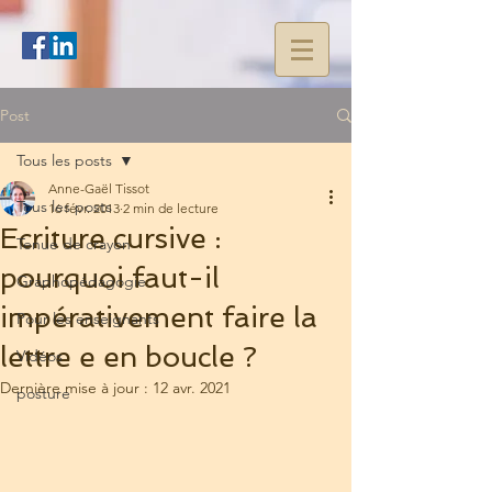
Post
Tous les posts
Anne-Gaël Tissot
Tous les posts
16 févr. 2013
2 min de lecture
Ecriture cursive :
Tenue de crayon
pourquoi faut-il
Graphopédagogie
impérativement faire la
Pour les enseignants
lettre e en boucle ?
Vidéos
Dernière mise à jour :
12 avr. 2021
posture