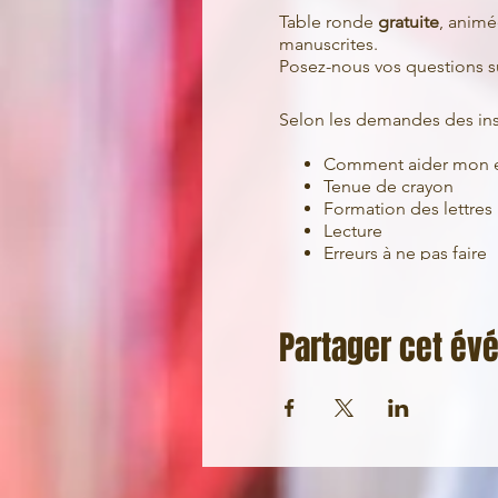
Table ronde
gratuite
, anim
manuscrites.
Posez-nous vos questions su
Selon les demandes des insc
Comment aider mon en
Tenue de crayon
Formation des lettres
Lecture
Erreurs à ne pas faire
Instruction en famille
Expertise en écriture
...
Partager cet é
Un thème vous intéresse ?
Vous avez des questions ?
Inscription obligatoire, no