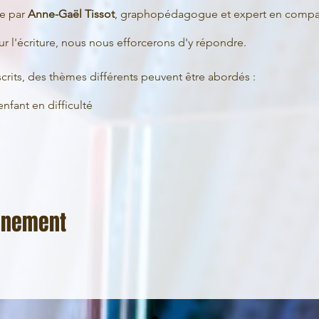
ée par
Anne-Gaël Tissot
, graphopédagogue et expert en compar
r l'écriture, nous nous efforcerons d'y répondre.
rits, des thèmes différents peuvent être abordés :
fant en difficulté
vénement
 demandez-nous !
 Demandez nous !
mbre de places limitées.