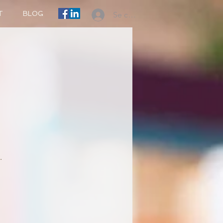
T
BLOG
Se connecter
.