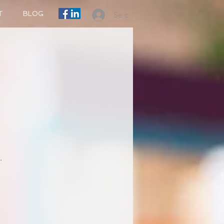
T
BLOG
Se connecter
.