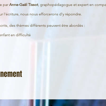
ée par
Anne-Gaël Tissot
, graphopédagogue et expert en compar
r l'écriture, nous nous efforcerons d'y répondre.
rits, des thèmes différents peuvent être abordés :
fant en difficulté
vénement
 demandez-nous !
 Demandez nous !
mbre de places limitées.