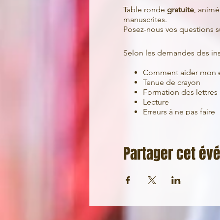
Table ronde
gratuite
, anim
manuscrites.
Posez-nous vos questions su
Selon les demandes des insc
Comment aider mon en
Tenue de crayon
Formation des lettres
Lecture
Erreurs à ne pas faire
Instruction en famille
Expertise en écriture
...
Partager cet é
Un thème vous intéresse ?
Vous avez des questions ?
Inscription obligatoire, no