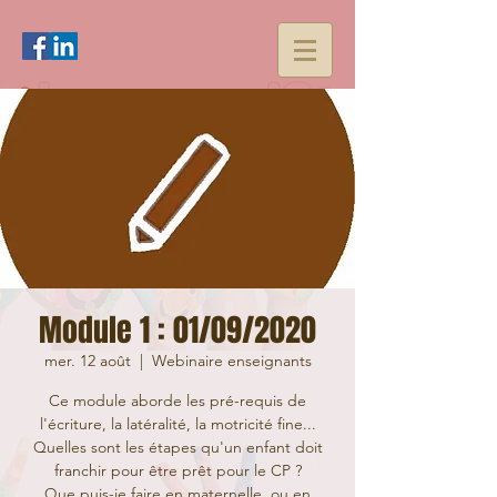
Module 1 : 01/09/2020
mer. 12 août
  |  
Webinaire enseignants
Ce module aborde les pré-requis de
l'écriture, la latéralité, la motricité fine...
Quelles sont les étapes qu'un enfant doit
franchir pour être prêt pour le CP ?
Que puis-je faire en maternelle, ou en