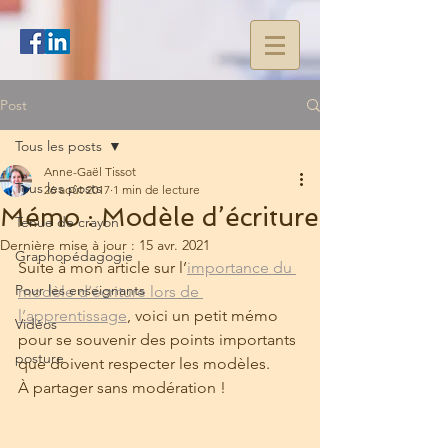
Post
Tous les posts
Anne-Gaël Tissot
Tous les posts
26 août 2017
1 min de lecture
Mémo : Modèle d’écriture
Tenue de crayon
Dernière mise à jour :
15 avr. 2021
Graphopédagogie
Suite à mon article sur l’
importance du 
Pour les enseignants
modèle d’écriture lors de 
l’apprentissage
, voici un petit mémo 
Vidéos
pour se souvenir des points importants 
posture
que doivent respecter les modèles.
À partager sans modération !