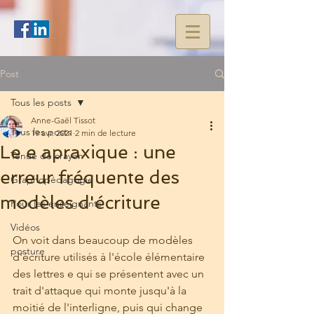
Post
Tous les posts
Anne-Gaël Tissot
Tous les posts
19 avr. 2021
2 min de lecture
Le e apraxique : une
Tenue de crayon
erreur fréquente des
Graphopédagogie
modèles d'écriture
Pour les enseignants
Vidéos
On voit dans beaucoup de modèles 
posture
d'écriture utilisés à l'école élémentaire 
des lettres e qui se présentent avec un 
trait d'attaque qui monte jusqu'à la 
moitié de l'interligne, puis qui change 